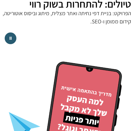
רווי
המסדרת הפכה למובי
סידור הבתים
תוג וביסוס אוטוריטה,
הפרויקט: בניית דף נחיתה ואתר מצליח, מי
קידום ממומן ו-SEO.
⏸