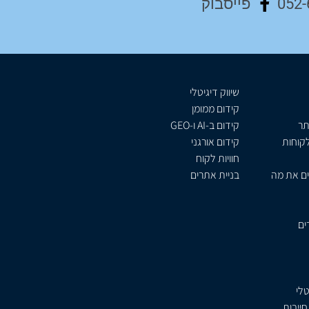
052-
פייסבוק
שיווק דיגיטלי
קידום ממומן
תר
קידום ב-AI ו-GEO
לקוחות
קידום אורגני
חוויות לקוח
ים את מה
בניית אתרים
20, מחירים
טלי
ייבות