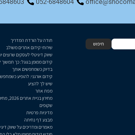
6848603
052-6848604
office@shocomar
תודה על הורדת המדריך
חיפוש
שירותי קידום אתרים משולב
שיווק דיגיטלי לעסקים שרוצים יו
קידום ממומן בגוגל: כך תמשוך 
בדיוק כשמחפשים אותך
קידום אורגני: להופיע כשמחפש
שיש לך להציע
מפת אתר
מחירון בניית אתרים 26
שקופים
מדיניות פרטיות
מבצע דף נחיתה
מאמרים ומדריכים על שיווק דיגי
חודש קידום ממומן מלא בלי התח