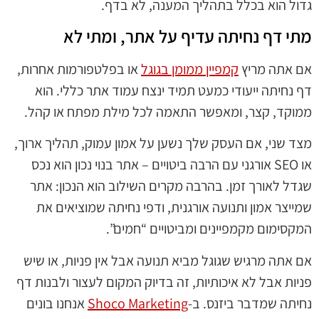
גדול הוא בכלל בתהליך המענה, לא בדף.
מתי דף נחיתה עדיף על אתר, ומתי לא
אם אתה מריץ
קמפיין ממומן בגוגל
או בפלטפורמות אחרות,
דף נחיתה ייעודי כמעט תמיד ינצח עמוד אתר כללי. הוא
ממוקד, קצר, ומאפשר התאמה לכל מילת מפתח או קהל.
מצד שני, אם העסק שלך נשען על אמון עמוק, תהליך ארוך,
או SEO אורגני עם הרבה ביטויים – אתר בנוי נכון הוא נכס
שגדל לאורך זמן. בהרבה מקרים השילוב הוא הנכון: אתר
שמייצר אמון ותנועה אורגנית, ודפי נחיתה שמוציאים את
המקסימום מקמפיינים ומביטויים “חמים”.
אם אתה מרגיש שגוגל מביא תנועה אבל אין פניות, או שיש
פניות אבל לא איכותיות, זה בדיוק המקום לעצור ולבנות דף
נחיתה שמדבר ביזנס. ב-
Shoco Marketing
אנחנו בונים