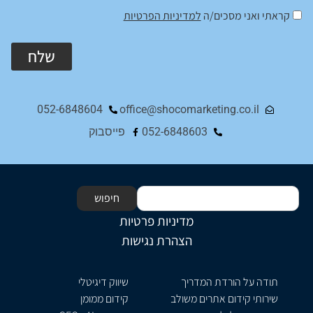
קראתי ואני מסכים/ה
למדיניות הפרטיות
שלח
Alternative:
052-6848604
office@shocomarketing.co.il
052-6848603
פייסבוק
חיפוש
מדיניות פרטיות
הצהרת נגישות
תודה על הורדת המדריך
שיווק דיגיטלי
שירותי קידום אתרים משולב
קידום ממומן