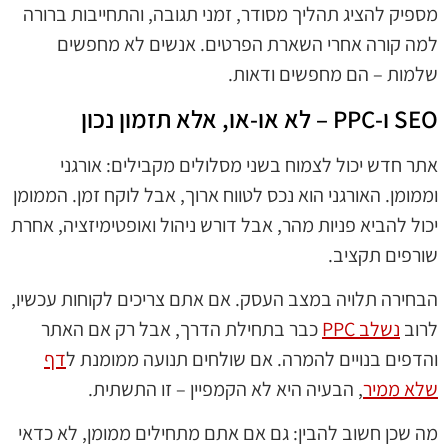
מספיק להציג תהליך מסודר, זמני תגובה, והתחייבות ברורה
למה קורה אחרי השארת הפרטים. אנשים לא מחפשים
שלמות – הם מחפשים ודאות.
SEO ו-PPC – לא או-או, אלא תזמון נכון
אתר חדש יכול לצמוח בשני מסלולים מקבילים: אורגני
וממומן. האורגני הוא נכס לטווח ארוך, אבל לוקח זמן. הממומן
יכול להביא פניות מהר, אבל דורש ניהול ואופטימיזציה, אחרת
שורפים תקציב.
הבחירה תלויה במצב העסק. אם אתם צריכים לקוחות עכשיו,
לרוב
נשלב PPC
כבר בתחילת הדרך, אבל רק אם האתר
והדפים בנויים להמרה. אם שולחים תנועה ממומנת ל
דף
שלא ממיר
, הבעיה היא לא הקמפיין – זו התשתית.
מה שכן חשוב להבין: גם אם אתם מתחילים ממומן, לא כדאי