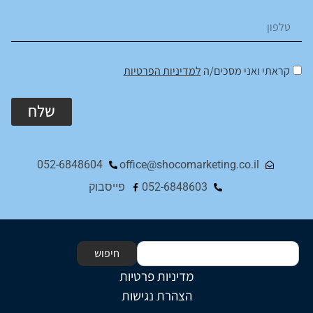
קראתי ואני מסכים/ה
למדיניות הפרטיות
שלח
Alternative:
052-6848604
office@shocomarketing.co.il
052-6848603
פייסבוק
חיפוש
מדיניות פרטיות
הצהרת נגישות