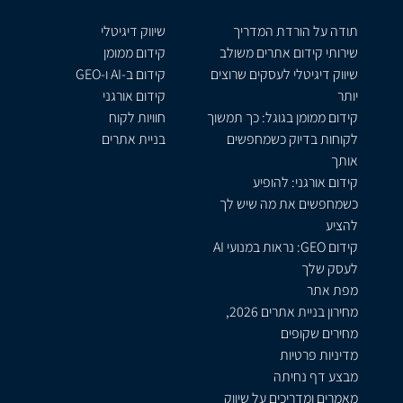
תודה על הורדת המדריך
שיווק דיגיטלי
שירותי קידום אתרים משולב
קידום ממומן
שיווק דיגיטלי לעסקים שרוצים
קידום ב-AI ו-GEO
יותר
קידום אורגני
קידום ממומן בגוגל: כך תמשוך
חוויות לקוח
לקוחות בדיוק כשמחפשים
בניית אתרים
אותך
קידום אורגני: להופיע
כשמחפשים את מה שיש לך
להציע
קידום GEO: נראות במנועי AI
לעסק שלך
מפת אתר
מחירון בניית אתרים 2026,
מחירים שקופים
מדיניות פרטיות
מבצע דף נחיתה
מאמרים ומדריכים על שיווק